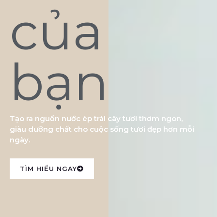
của
bạn
Tạo ra nguồn nước ép trái cây tươi thơm ngon,
giàu dưỡng chất cho cuộc sống tươi đẹp hơn mỗi
ngày.
TÌM HIỂU NGAY