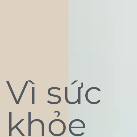
Vì sức
khỏe