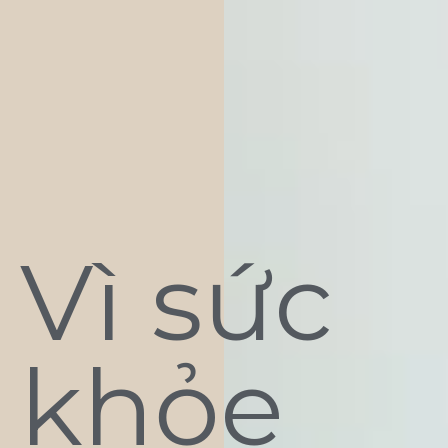
Vì sức
khỏe