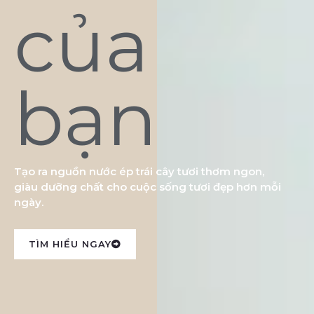
của
bạn
Tạo ra nguồn nước ép trái cây tươi thơm ngon,
giàu dưỡng chất cho cuộc sống tươi đẹp hơn mỗi
ngày.
TÌM HIỂU NGAY