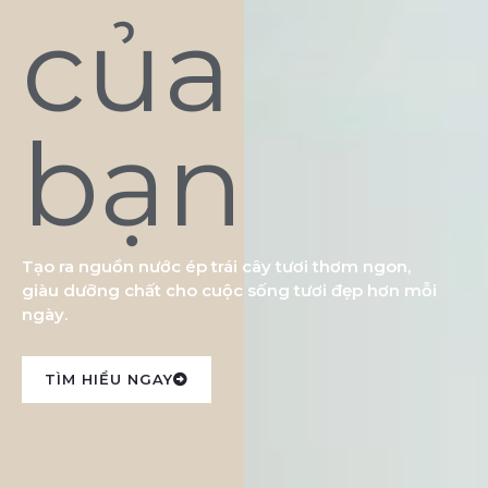
của
bạn
Tạo ra nguồn nước ép trái cây tươi thơm ngon,
giàu dưỡng chất cho cuộc sống tươi đẹp hơn mỗi
ngày.
TÌM HIỂU NGAY