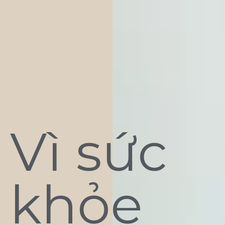
Vì sức
khỏe