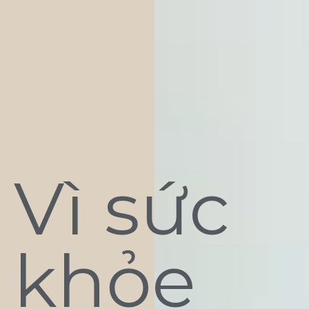
Vì sức
khỏe