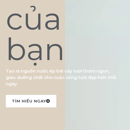
của
bạn
Tạo ra nguồn nước ép trái cây tươi thơm ngon,
giàu dưỡng chất cho cuộc sống tươi đẹp hơn mỗi
ngày.
TÌM HIỂU NGAY