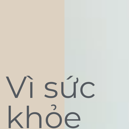
Vì sức
khỏe