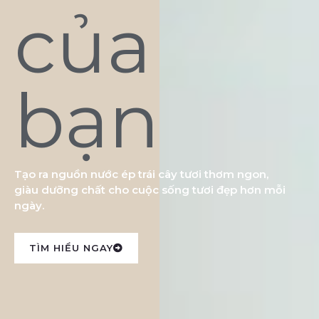
của
bạn
Tạo ra nguồn nước ép trái cây tươi thơm ngon,
giàu dưỡng chất cho cuộc sống tươi đẹp hơn mỗi
ngày.
TÌM HIỂU NGAY