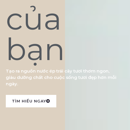
của
bạn
Tạo ra nguồn nước ép trái cây tươi thơm ngon,
giàu dưỡng chất cho cuộc sống tươi đẹp hơn mỗi
ngày.
TÌM HIỂU NGAY