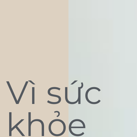
Vì sức
khỏe