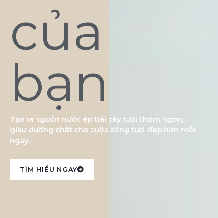
của
bạn
Tạo ra nguồn nước ép trái cây tươi thơm ngon,
giàu dưỡng chất cho cuộc sống tươi đẹp hơn mỗi
ngày.
TÌM HIỂU NGAY