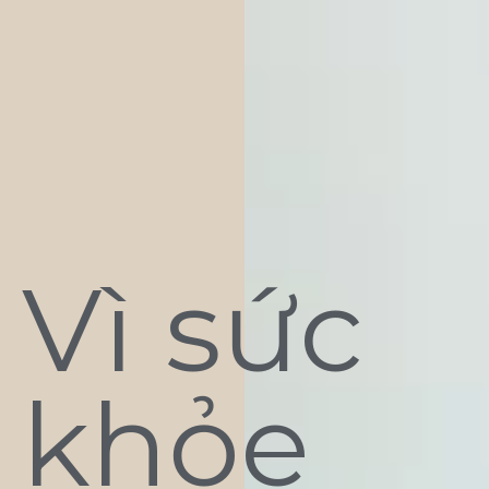
Vì sức
khỏe