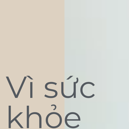
Vì sức
khỏe