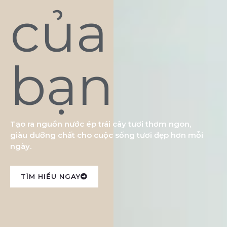
của
bạn
Tạo ra nguồn nước ép trái cây tươi thơm ngon,
giàu dưỡng chất cho cuộc sống tươi đẹp hơn mỗi
ngày.
TÌM HIỂU NGAY