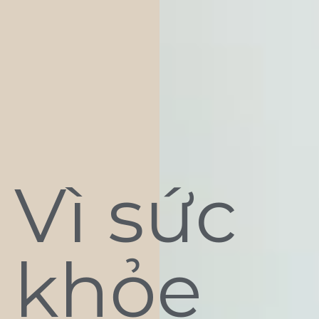
Vì sức
khỏe