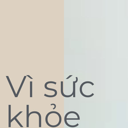
Vì sức
khỏe