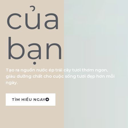
của
bạn
Tạo ra nguồn nước ép trái cây tươi thơm ngon,
giàu dưỡng chất cho cuộc sống tươi đẹp hơn mỗi
ngày.
TÌM HIỂU NGAY