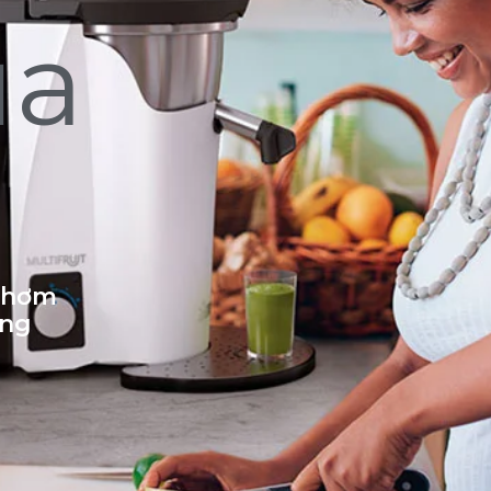
ủa
 thơm
ống