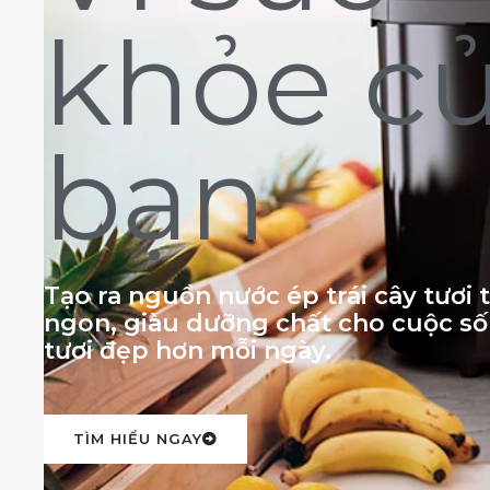
khỏe c
bạn
Tạo ra nguồn nước ép trái cây tươi
ngon, giàu dưỡng chất cho cuộc s
tươi đẹp hơn mỗi ngày.
TÌM HIỂU NGAY