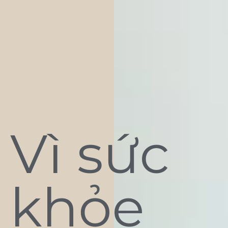
Vì sức
khỏe