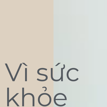
Vì sức
khỏe