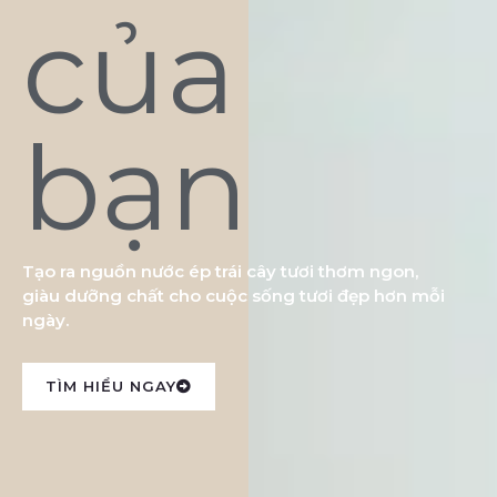
của
bạn
Tạo ra nguồn nước ép trái cây tươi thơm ngon,
giàu dưỡng chất cho cuộc sống tươi đẹp hơn mỗi
ngày.
TÌM HIỂU NGAY