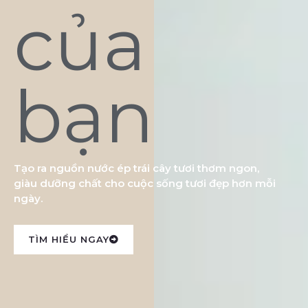
của
bạn
Tạo ra nguồn nước ép trái cây tươi thơm ngon,
giàu dưỡng chất cho cuộc sống tươi đẹp hơn mỗi
ngày.
TÌM HIỂU NGAY