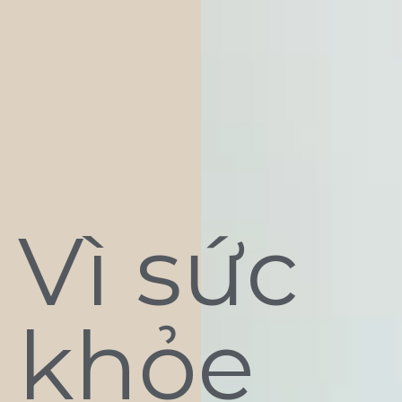
Vì sức
khỏe