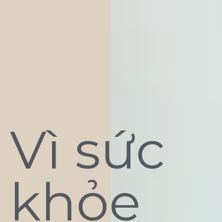
Vì sức
khỏe