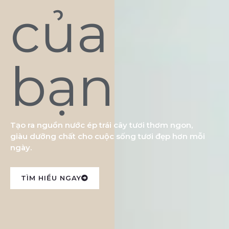
của
bạn
Tạo ra nguồn nước ép trái cây tươi thơm ngon,
giàu dưỡng chất cho cuộc sống tươi đẹp hơn mỗi
ngày.
TÌM HIỂU NGAY