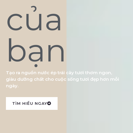
của
bạn
Tạo ra nguồn nước ép trái cây tươi thơm ngon,
giàu dưỡng chất cho cuộc sống tươi đẹp hơn mỗi
ngày.
TÌM HIỂU NGAY