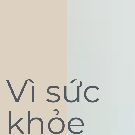
Vì sức
khỏe