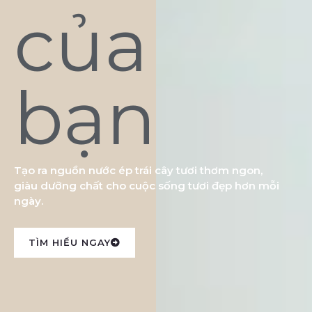
của
bạn
Tạo ra nguồn nước ép trái cây tươi thơm ngon,
giàu dưỡng chất cho cuộc sống tươi đẹp hơn mỗi
ngày.
TÌM HIỂU NGAY