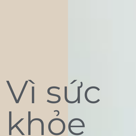
Vì sức
khỏe