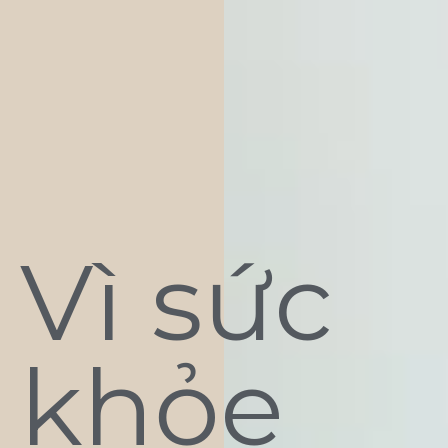
Vì sức
khỏe