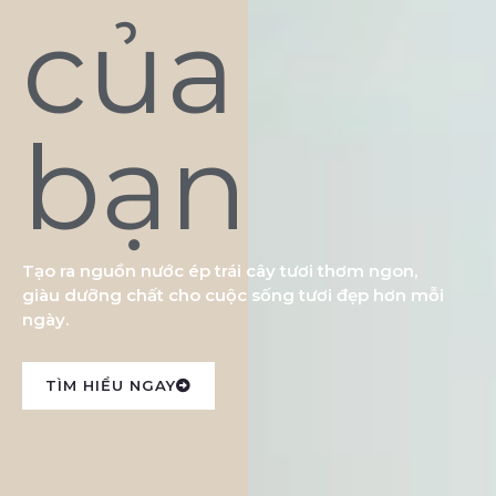
của
bạn
Tạo ra nguồn nước ép trái cây tươi thơm ngon,
giàu dưỡng chất cho cuộc sống tươi đẹp hơn mỗi
ngày.
TÌM HIỂU NGAY