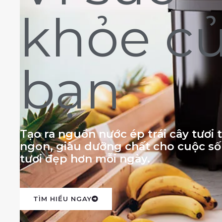
khỏe c
bạn
Tạo ra nguồn nước ép trái cây tươi
ngon, giàu dưỡng chất cho cuộc s
tươi đẹp hơn mỗi ngày.
TÌM HIỂU NGAY