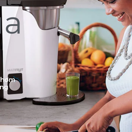
ủa
 thơm
ống