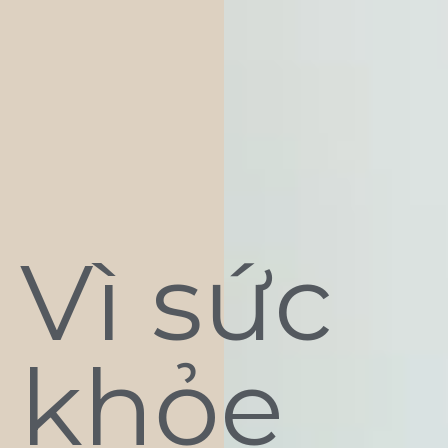
Vì sức
khỏe