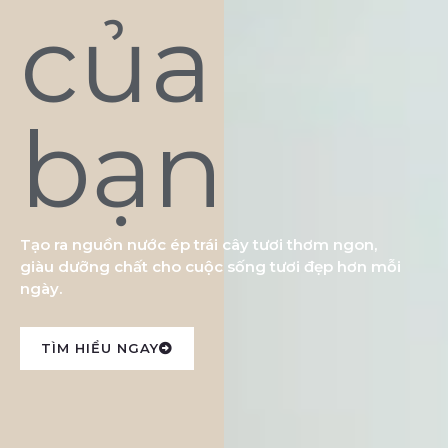
của
bạn
Tạo ra nguồn nước ép trái cây tươi thơm ngon,
giàu dưỡng chất cho cuộc sống tươi đẹp hơn mỗi
ngày.
TÌM HIỂU NGAY