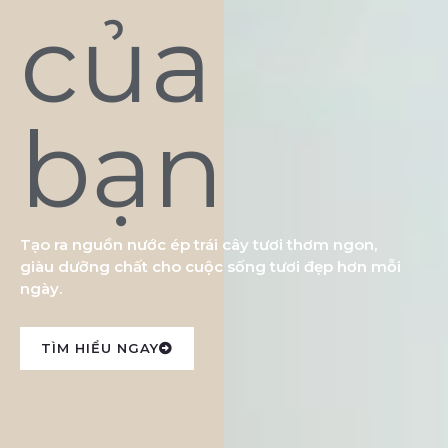
của
bạn
Tạo ra nguồn nước ép trái cây tươi thơm ngon,
giàu dưỡng chất cho cuộc sống tươi đẹp hơn mỗi
ngày.
TÌM HIỂU NGAY