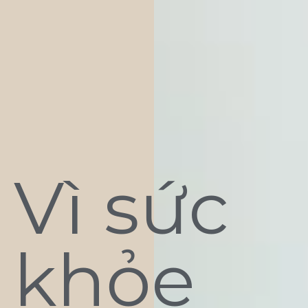
Vì sức
khỏe