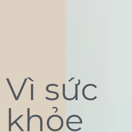
Vì sức
khỏe