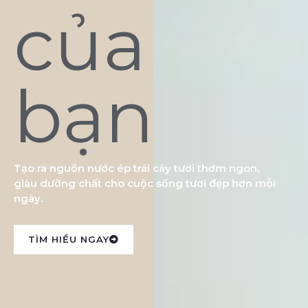
của
bạn
Tạo ra nguồn nước ép trái cây tươi thơm ngon,
giàu dưỡng chất cho cuộc sống tươi đẹp hơn mỗi
ngày.
TÌM HIỂU NGAY