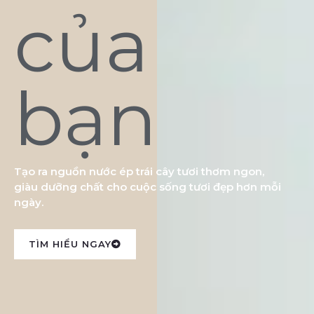
của
bạn
Tạo ra nguồn nước ép trái cây tươi thơm ngon,
giàu dưỡng chất cho cuộc sống tươi đẹp hơn mỗi
ngày.
TÌM HIỂU NGAY