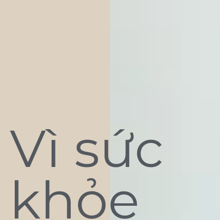
Vì sức
khỏe