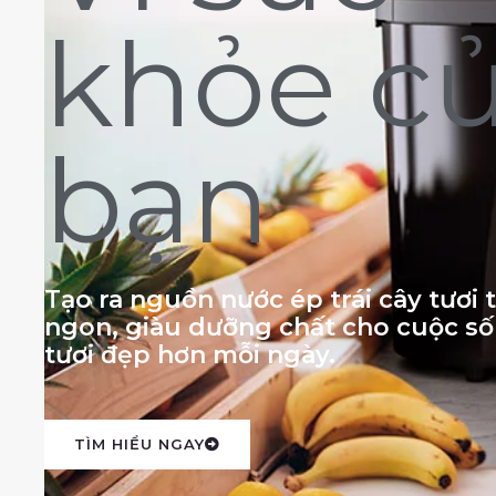
khỏe c
bạn
Tạo ra nguồn nước ép trái cây tươi
ngon, giàu dưỡng chất cho cuộc s
tươi đẹp hơn mỗi ngày.
TÌM HIỂU NGAY