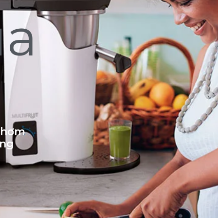
ủa
 thơm
ống