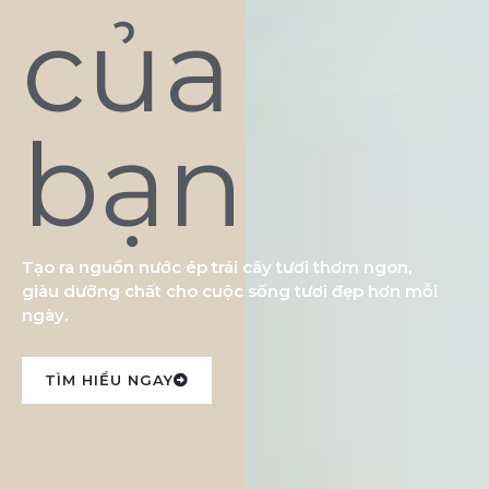
của
bạn
Tạo ra nguồn nước ép trái cây tươi thơm ngon,
giàu dưỡng chất cho cuộc sống tươi đẹp hơn mỗi
ngày.
TÌM HIỂU NGAY