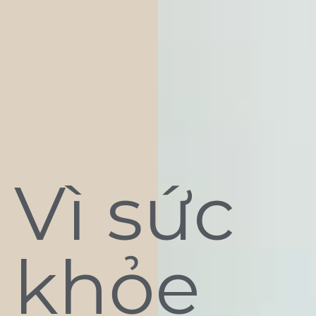
Vì sức
khỏe