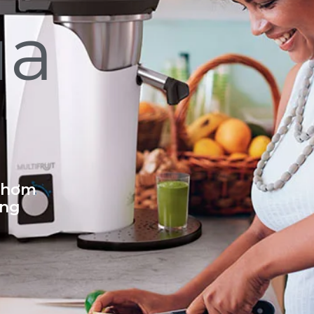
ủa
 thơm
ống