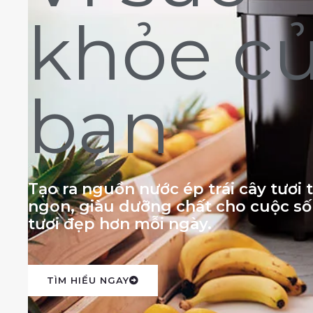
khỏe c
bạn
Tạo ra nguồn nước ép trái cây tươi
ngon, giàu dưỡng chất cho cuộc s
tươi đẹp hơn mỗi ngày.
TÌM HIỂU NGAY