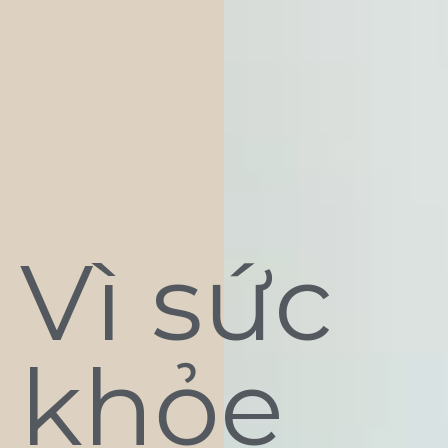
Vì sức
khỏe