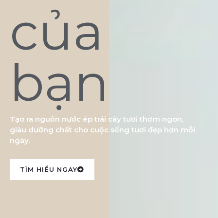
của
bạn
Tạo ra nguồn nước ép trái cây tươi thơm ngon,
giàu dưỡng chất cho cuộc sống tươi đẹp hơn mỗi
ngày.
TÌM HIỂU NGAY