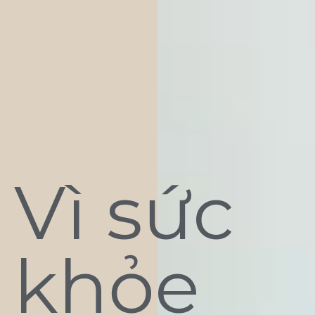
Vì sức
khỏe