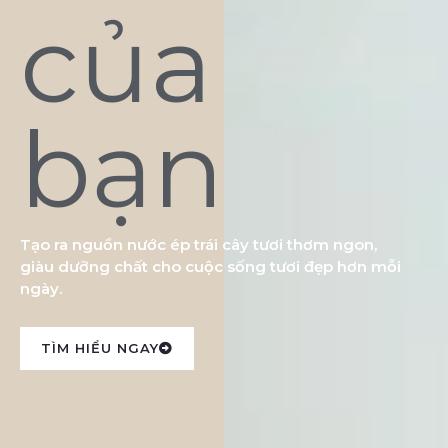
của
bạn
Tạo ra nguồn nước ép trái cây tươi thơm ngon,
giàu dưỡng chất cho cuộc sống tươi đẹp hơn mỗi
ngày.
TÌM HIỂU NGAY