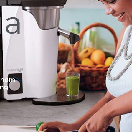
ủa
 thơm
ống