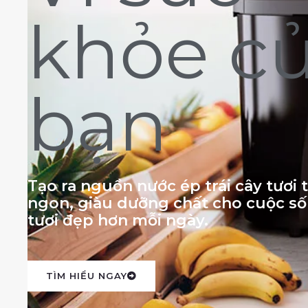
khỏe c
bạn
Tạo ra nguồn nước ép trái cây tươi
ngon, giàu dưỡng chất cho cuộc s
tươi đẹp hơn mỗi ngày.
TÌM HIỂU NGAY