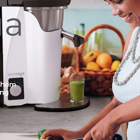
ủa
 thơm
ống