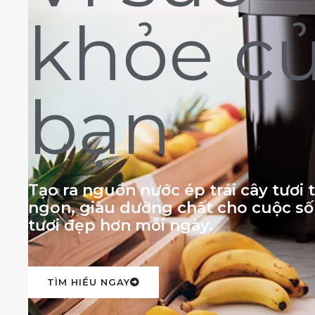
khỏe c
bạn
Tạo ra nguồn nước ép trái cây tươi
ngon, giàu dưỡng chất cho cuộc s
tươi đẹp hơn mỗi ngày.
TÌM HIỂU NGAY