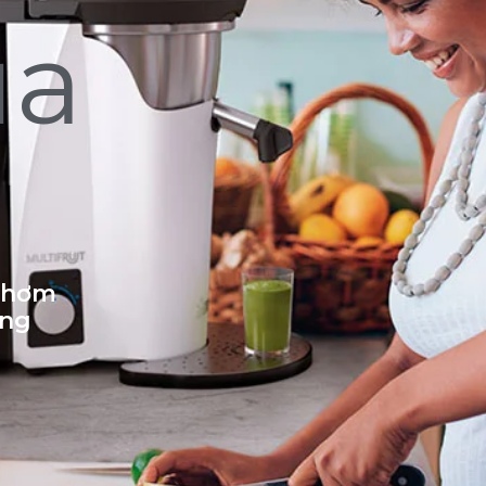
ủa
 thơm
ống