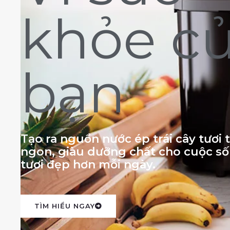
khỏe c
bạn
Tạo ra nguồn nước ép trái cây tươi
ngon, giàu dưỡng chất cho cuộc s
tươi đẹp hơn mỗi ngày.
TÌM HIỂU NGAY