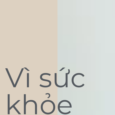
Vì sức
khỏe