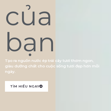
của
bạn
Tạo ra nguồn nước ép trái cây tươi thơm ngon,
giàu dưỡng chất cho cuộc sống tươi đẹp hơn mỗi
ngày.
TÌM HIỂU NGAY