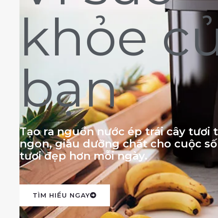
khỏe c
bạn
Tạo ra nguồn nước ép trái cây tươi
ngon, giàu dưỡng chất cho cuộc s
tươi đẹp hơn mỗi ngày.
TÌM HIỂU NGAY