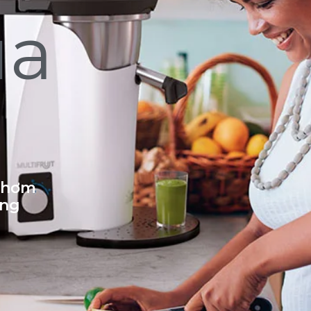
ủa
 thơm
ống