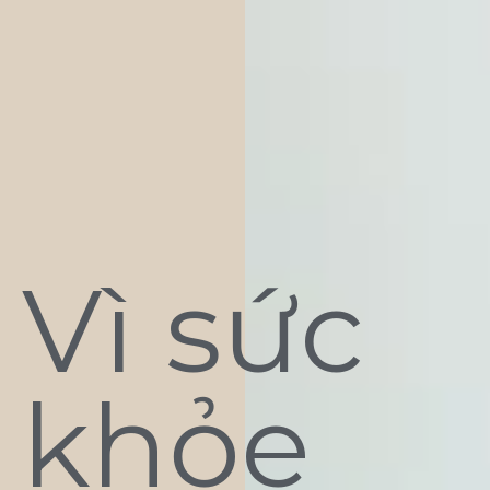
Vì sức
khỏe