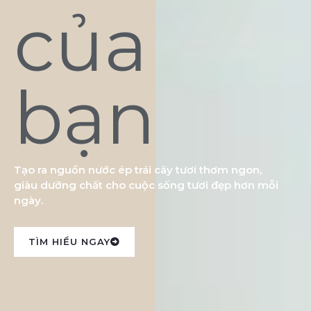
của
bạn
Tạo ra nguồn nước ép trái cây tươi thơm ngon,
giàu dưỡng chất cho cuộc sống tươi đẹp hơn mỗi
ngày.
TÌM HIỂU NGAY