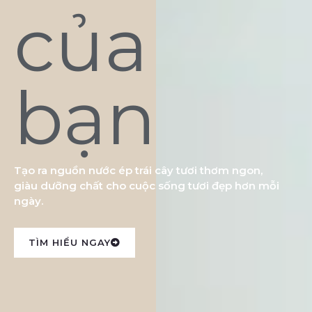
của
bạn
Tạo ra nguồn nước ép trái cây tươi thơm ngon,
giàu dưỡng chất cho cuộc sống tươi đẹp hơn mỗi
ngày.
TÌM HIỂU NGAY