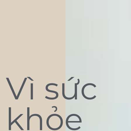
Vì sức
khỏe