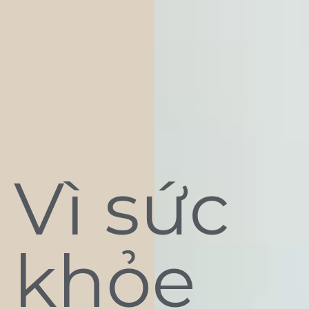
Vì sức
khỏe