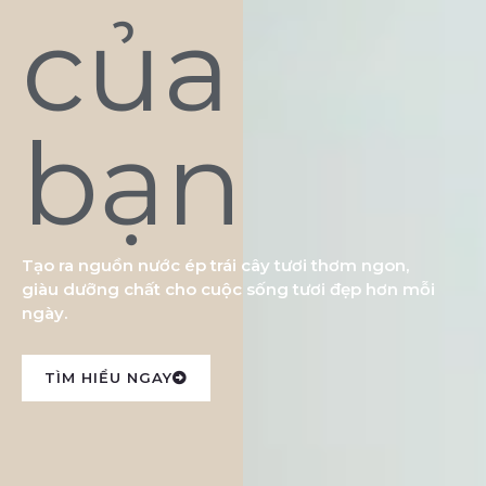
của
bạn
Tạo ra nguồn nước ép trái cây tươi thơm ngon,
giàu dưỡng chất cho cuộc sống tươi đẹp hơn mỗi
ngày.
TÌM HIỂU NGAY