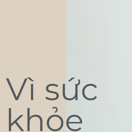
Vì sức
khỏe