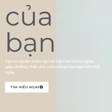
của
bạn
Tạo ra nguồn nước ép trái cây tươi thơm ngon,
giàu dưỡng chất cho cuộc sống tươi đẹp hơn mỗi
ngày.
TÌM HIỂU NGAY