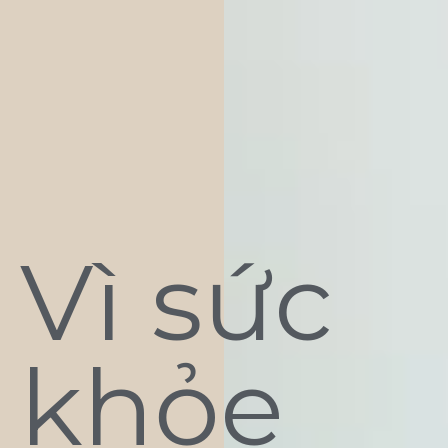
Vì sức
khỏe