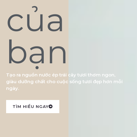
của
bạn
Tạo ra nguồn nước ép trái cây tươi thơm ngon,
giàu dưỡng chất cho cuộc sống tươi đẹp hơn mỗi
ngày.
TÌM HIỂU NGAY