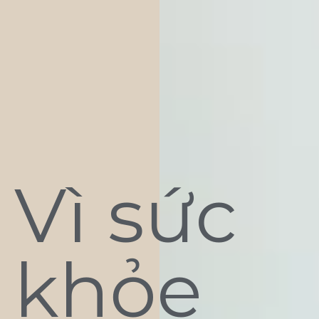
Vì sức
khỏe