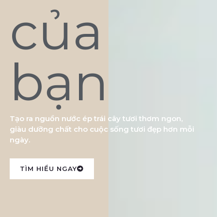
của
bạn
Tạo ra nguồn nước ép trái cây tươi thơm ngon,
giàu dưỡng chất cho cuộc sống tươi đẹp hơn mỗi
ngày.
TÌM HIỂU NGAY