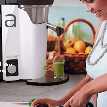
ủa
 thơm
ống