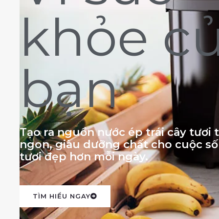
khỏe c
bạn
Tạo ra nguồn nước ép trái cây tươi
ngon, giàu dưỡng chất cho cuộc s
tươi đẹp hơn mỗi ngày.
TÌM HIỂU NGAY