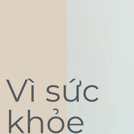
Vì sức
khỏe