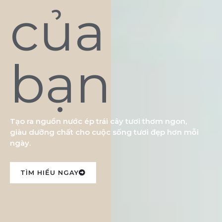
của
bạn
Tạo ra nguồn nước ép trái cây tươi thơm ngon,
giàu dưỡng chất cho cuộc sống tươi đẹp hơn mỗi
ngày.
TÌM HIỂU NGAY