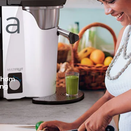
ủa
 thơm
ống