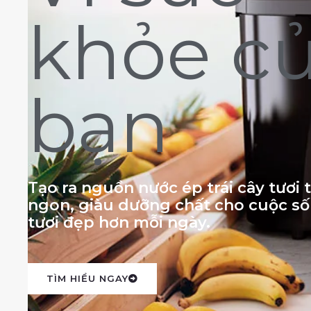
khỏe c
bạn
Tạo ra nguồn nước ép trái cây tươi
ngon, giàu dưỡng chất cho cuộc s
tươi đẹp hơn mỗi ngày.
TÌM HIỂU NGAY