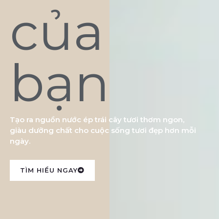
của
bạn
Tạo ra nguồn nước ép trái cây tươi thơm ngon,
giàu dưỡng chất cho cuộc sống tươi đẹp hơn mỗi
ngày.
TÌM HIỂU NGAY