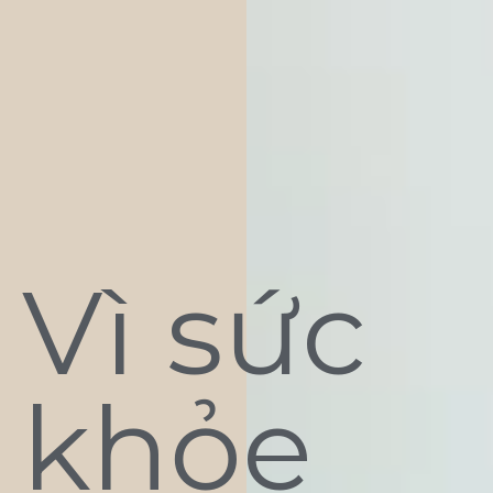
Vì sức
khỏe