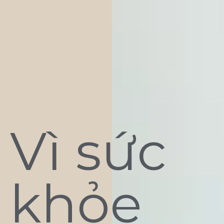
Vì sức
khỏe