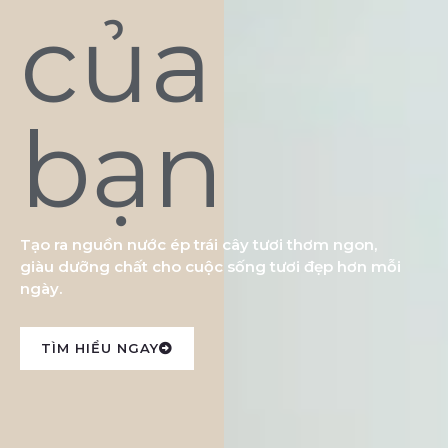
của
bạn
Tạo ra nguồn nước ép trái cây tươi thơm ngon,
giàu dưỡng chất cho cuộc sống tươi đẹp hơn mỗi
ngày.
TÌM HIỂU NGAY