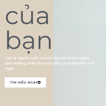
của
bạn
Tạo ra nguồn nước ép trái cây tươi thơm ngon,
giàu dưỡng chất cho cuộc sống tươi đẹp hơn mỗi
ngày.
TÌM HIỂU NGAY