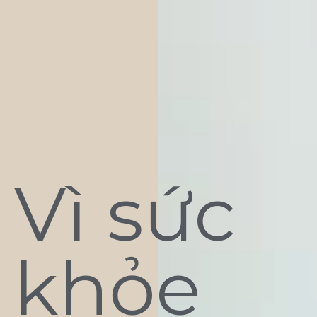
Vì sức
khỏe