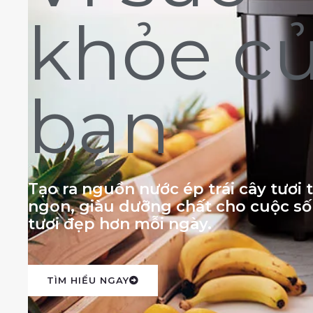
khỏe c
bạn
Tạo ra nguồn nước ép trái cây tươi
ngon, giàu dưỡng chất cho cuộc s
tươi đẹp hơn mỗi ngày.
TÌM HIỂU NGAY