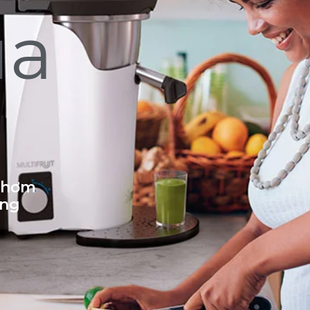
ủa
 thơm
ống