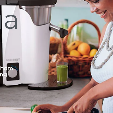
ủa
 thơm
ống