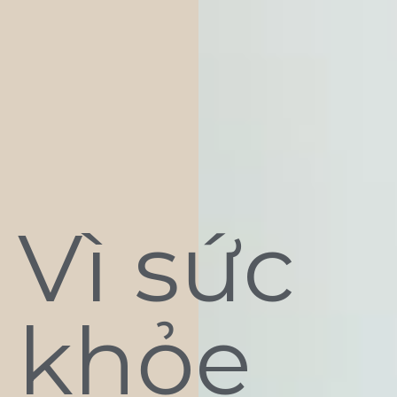
Vì sức
khỏe