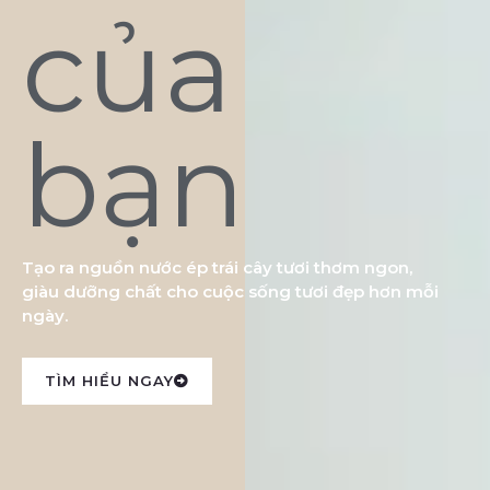
của
bạn
Tạo ra nguồn nước ép trái cây tươi thơm ngon,
giàu dưỡng chất cho cuộc sống tươi đẹp hơn mỗi
ngày.
TÌM HIỂU NGAY