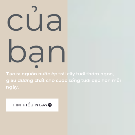
của
bạn
Tạo ra nguồn nước ép trái cây tươi thơm ngon,
giàu dưỡng chất cho cuộc sống tươi đẹp hơn mỗi
ngày.
TÌM HIỂU NGAY