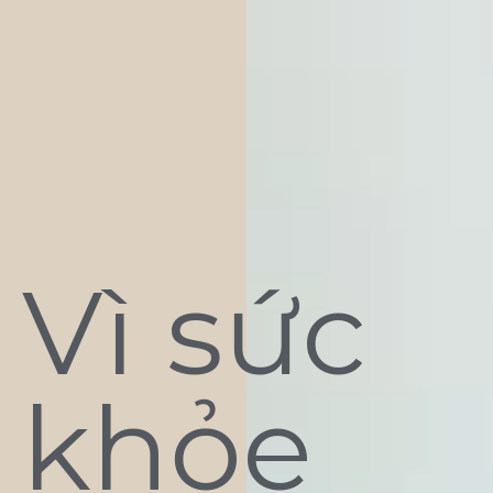
Vì sức
khỏe