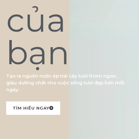
của
bạn
Tạo ra nguồn nước ép trái cây tươi thơm ngon,
giàu dưỡng chất cho cuộc sống tươi đẹp hơn mỗi
ngày.
TÌM HIỂU NGAY