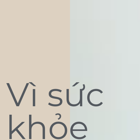
Vì sức
khỏe